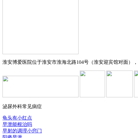
淮安博爱医院位于淮安市淮海北路104号（淮安迎宾馆对面），交
泌尿外科常见病症
龟头有小红点
早泄能根治吗
早射的调理小窍门
阳痿早泄