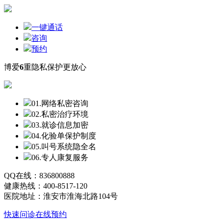
一键通话
咨询
预约
博爱
6
重隐私保护更放心
01.网络私密咨询
02.私密治疗环境
03.就诊信息加密
04.化验单保护制度
05.叫号系统隐全名
06.专人康复服务
QQ在线：836800888
健康热线：400-8517-120
医院地址：淮安市淮海北路104号
快速问诊
在线预约