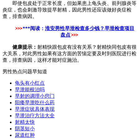
即使包皮处于正常长度，但如果患上龟头炎、前列腺炎等
炎症，也会刺激导致提早射精，因此男性还应该做好炎症检
查，排查病因。
***阅读：
淮安男性早泄检查多少钱？早泄检查项目
盘点
健康提示：
射精快跟包皮有没有关系？射精快同包皮有很
大关系，对此男性如果有这方面的苦恼定要及时到医院进行检
查，排查病因，这样才能对症施治。
男性热点问题早知道
龟头有小红点
早泄能根治吗
早射的调理小窍门
阳痿早泄吃什么药
早泄症状具体表现
早泄治疗方法大全
射精太快
阴茎短小
尿道红肿