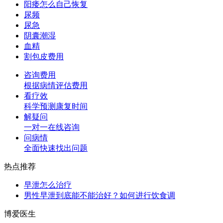
阳痿怎么自己恢复
尿频
尿急
阴囊潮湿
血精
割包皮费用
咨询费用
根据病情评估费用
看疗效
科学预测康复时间
解疑问
一对一在线咨询
问病情
全面快速找出问题
热点推荐
早泄怎么治疗
男性早泄到底能不能治好？如何进行饮食调
博爱医生