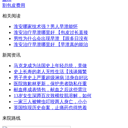
割包皮费用
相关阅读
淮安哪家技术强？男人早泄能怀
淮安治疗早泄哪里好 【包皮过长直接
男性为什么会出现早泄 【跟多日没有
淮安治疗早泄哪里好 【早泄真的能治
新闻资讯
马克龙成为法国史上年轻总统，竟做
史上长寿的老人无性生活【浅谈频繁
男子患史上严重超级淋病 洁身自好比
医院致歉林更新，保护患者隐私任重
献血疼成表情包，献血之后这些需注
13岁女生深蹲百次致横纹肌溶解，如何
一家三人被蜱虫叮咬两人身亡，小小
英国惊现历史命案，止痛药也得悠着
来院路线