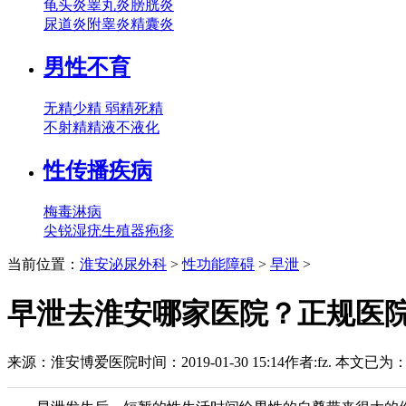
龟头炎
睾丸炎
膀胱炎
尿道炎
附睾炎
精囊炎
男性不育
无精
少精
弱精
死精
不射精
精液不液化
性传播疾病
梅毒
淋病
尖锐湿疣
生殖器疱疹
当前位置：
淮安泌尿外科
>
性功能障碍
>
早泄
>
早泄去淮安哪家医院？正规医院
来源：
淮安博爱医院
时间：2019-01-30 15:14
作者:fz.
本文已为
：