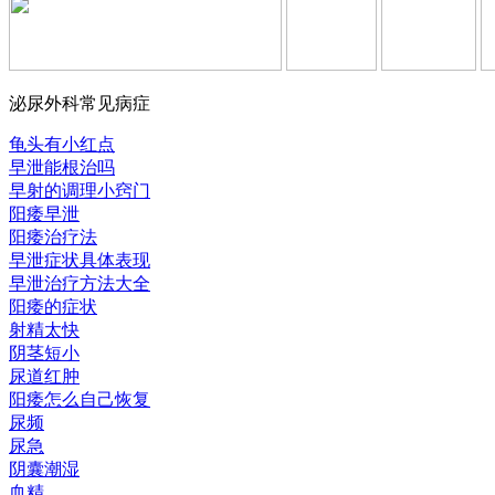
泌尿外科常见病症
龟头有小红点
早泄能根治吗
早射的调理小窍门
阳痿早泄
阳痿治疗法
早泄症状具体表现
早泄治疗方法大全
阳痿的症状
射精太快
阴茎短小
尿道红肿
阳痿怎么自己恢复
尿频
尿急
阴囊潮湿
血精