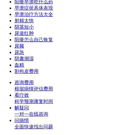
阳痿早泄吃什么药
早泄症状具体表现
早泄治疗方法大全
射精太快
阴茎短小
尿道红肿
阳痿怎么自己恢复
尿频
尿急
阴囊潮湿
血精
割包皮费用
咨询费用
根据病情评估费用
看疗效
科学预测康复时间
解疑问
一对一在线咨询
问病情
全面快速找出问题