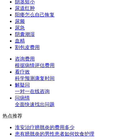
阴茎短小
尿道红肿
阳痿怎么自己恢复
尿频
尿急
阴囊潮湿
血精
割包皮费用
咨询费用
根据病情评估费用
看疗效
科学预测康复时间
解疑问
一对一在线咨询
问病情
全面快速找出问题
热点推荐
淮安治疗膀胱炎的费用多少
患有膀胱炎的男性患者如何饮食护理