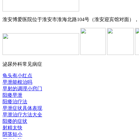
淮安博爱医院位于淮安市淮海北路104号（淮安迎宾馆对面），交
泌尿外科常见病症
龟头有小红点
早泄能根治吗
早射的调理小窍门
阳痿早泄
阳痿治疗法
早泄症状具体表现
早泄治疗方法大全
阳痿的症状
射精太快
阴茎短小