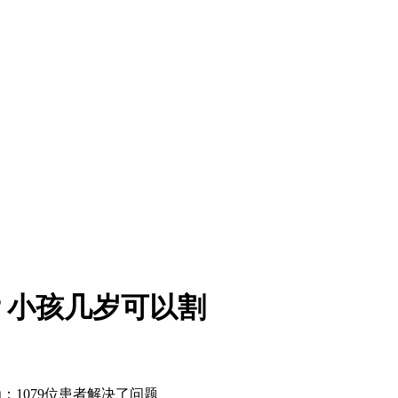
？小孩几岁可以割
为
：1079
位患者解决了问题