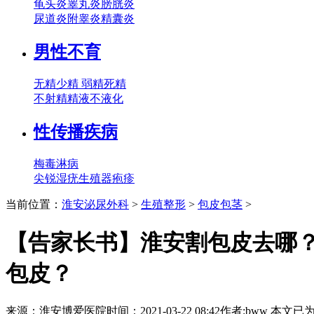
龟头炎
睾丸炎
膀胱炎
尿道炎
附睾炎
精囊炎
男性不育
无精
少精
弱精
死精
不射精
精液不液化
性传播疾病
梅毒
淋病
尖锐湿疣
生殖器疱疹
当前位置：
淮安泌尿外科
>
生殖整形
>
包皮包茎
>
【告家长书】淮安割包皮去哪
包皮？
来源：
淮安博爱医院
时间：2021-03-22 08:42
作者:bww
本文已