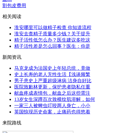
割包皮费用
相关阅读
淮安哪里可以做精子检查 你知道流程
淮安去查精子质量多少钱？关于提升
精子活性低怎么办？医生建议多吃这
精子活性差是怎么回事？医生：你是
新闻资讯
马克龙成为法国史上年轻总统，竟做
史上长寿的老人无性生活【浅谈频繁
男子患史上严重超级淋病 洁身自好比
医院致歉林更新，保护患者隐私任重
献血疼成表情包，献血之后这些需注
13岁女生深蹲百次致横纹肌溶解，如何
一家三人被蜱虫叮咬两人身亡，小小
英国惊现历史命案，止痛药也得悠着
来院路线