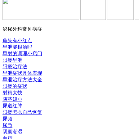
泌尿外科常见病症
龟头有小红点
早泄能根治吗
早射的调理小窍门
阳痿早泄
阳痿治疗法
早泄症状具体表现
早泄治疗方法大全
阳痿的症状
射精太快
阴茎短小
尿道红肿
阳痿怎么自己恢复
尿频
尿急
阴囊潮湿
血精