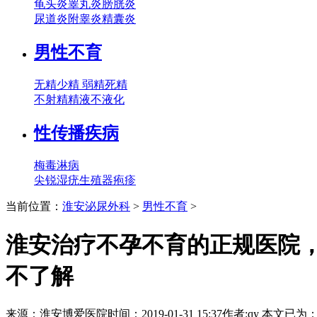
龟头炎
睾丸炎
膀胱炎
尿道炎
附睾炎
精囊炎
男性不育
无精
少精
弱精
死精
不射精
精液不液化
性传播疾病
梅毒
淋病
尖锐湿疣
生殖器疱疹
当前位置：
淮安泌尿外科
>
男性不育
>
淮安治疗不孕不育的正规医院
不了解
来源：
淮安博爱医院
时间：2019-01-31 15:37
作者:qy
本文已为
：